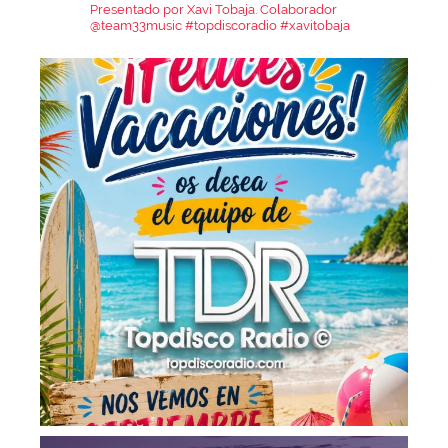
Presentado por Xavi Tobaja.
Colaborador
@team33music
#topdiscoradio #xavitobaja