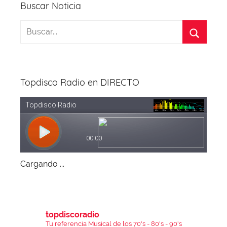
Buscar Noticia
b
d
A
st
a
o
s
p
m
o
p
k
Topdisco Radio en DIRECTO
Cargando ...
topdiscoradio
Tu referencia Musical de los 70's - 80's - 90's