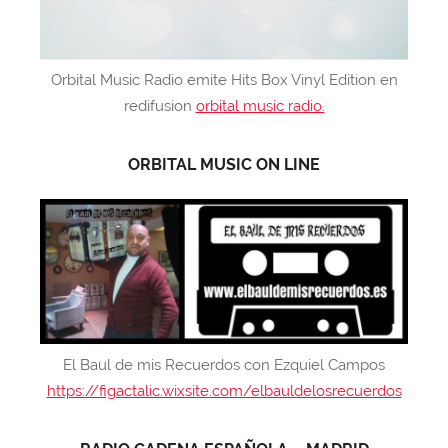
Orbital Music Radio emite Hits Box Vinyl Edition en
redifusion
orbital music radio.
ORBITAL MUSIC ON LINE
El Baul de mis Recuerdos con Ezquiel Campos
https://figactalic.wixsite.com/elbauldelosrecuerdos