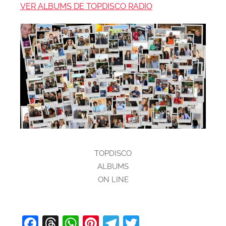
VER ALBUMS DE TOPDISCO RADIO
TOPDISCO
ALBUMS
ON LINE
F
T
W
Pi
T
T