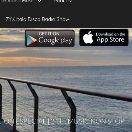
ice Video Music
Podcast
ZYX Italo Disco Radio Show