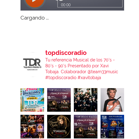
Cargando ...
topdiscoradio
Tu referencia Musical de los 70's -
80's - 90's
Presentado por Xavi
Tobaja.
Colaborador @team33music
#topdiscoradio #xavitobaja