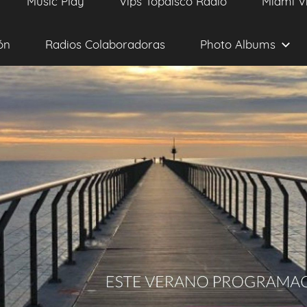
Music Play
Vips Topdisco Radio
Miami V
ón
Radios Colaboradoras
Photo Albums