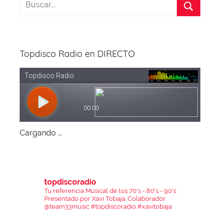
o
s
p
m
o
p
k
Topdisco Radio en DIRECTO
Cargando ...
topdiscoradio
Tu referencia Musical de los 70's - 80's - 90's
Presentado por Xavi Tobaja.
Colaborador
@team33music
#topdiscoradio #xavitobaja