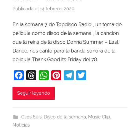
Publicada el
14 febrero, 2020
p
o
En la semana 7 de Topdisco Radio , un tema de
r
pelicula como disco de la semana , la cancion
X
a
que la reina de la disco Donna Summer – Last
v
Dance, nos canto para la banda sonora de la
i
pelicula Thank Good its Friday del 78.
T
F
T
W
Pi
T
T
o
b
a
hr
h
nt
el
w
a
c
e
at
er
e
itt
Seguir leyendo
j
e
a
s
e
gr
er
a
b
d
A
st
a
Clips 80's
,
Disco de la semana
,
Music Clip
,
o
s
p
m
Noticias
o
p