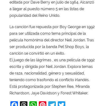
a
editada por Dave Berry en julio de 1964. Alcanzó
v
a llegar al puesto número 5 en las listas de
i
popularidad del Reino Unido.
T
o
La canción fue repuesta por Boy George en 1992
b
para ser utilizada como tema principal de la
a
película homónima del director Neil Jordan. Tras
j
ser producida por la banda Pet Shop Boys, la
a
canción se convirtió en un éxito.
El juego de las lágrimas , es una película de 1992
escrita y dirigida por Neil Jordan. Explora temas
de raza, nacionalidad, género y sexualidad,
teniendo como trasfondo el conflicto irlandés.
Está protagonizada por Stephen Rea, Miranda
Richardson, Jaye Davidson y Forest Whitaker.
F
T
W
Pi
T
T