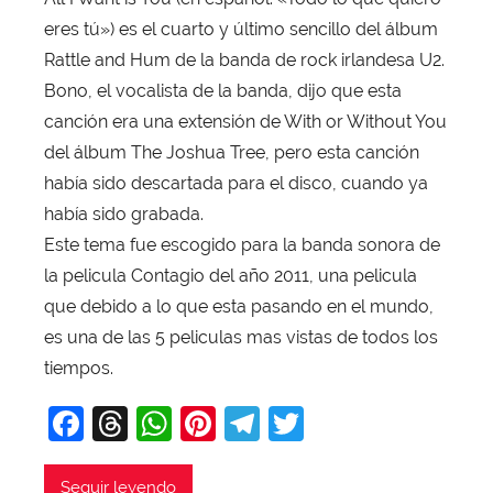
r
eres tú») es el cuarto y último sencillo del álbum
X
a
Rattle and Hum de la banda de rock irlandesa U2.
v
Bono, el vocalista de la banda, dijo que esta
i
canción era una extensión de With or Without You
T
del álbum The Joshua Tree, pero esta canción
o
había sido descartada para el disco, cuando ya
b
había sido grabada.
a
Este tema fue escogido para la banda sonora de
j
la pelicula Contagio del año 2011, una pelicula
a
que debido a lo que esta pasando en el mundo,
es una de las 5 peliculas mas vistas de todos los
tiempos.
F
T
W
Pi
T
T
a
hr
h
nt
el
w
Seguir leyendo