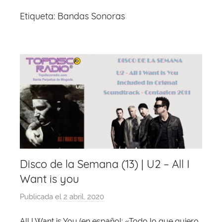
Etiqueta:
Bandas Sonoras
Disco de la Semana (13) | U2 – All I
Want is you
Publicada el
2 abril, 2020
p
o
All I Want is You (en español: «Todo lo que quiero