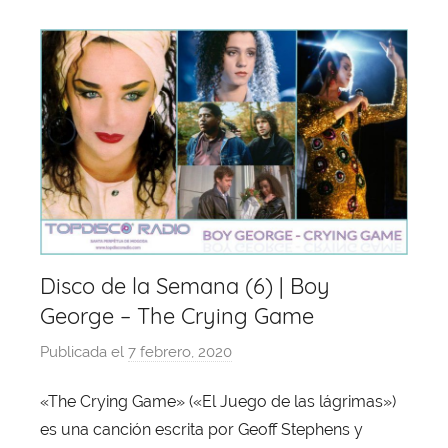
k
Disco de la Semana (6) | Boy
George – The Crying Game
Publicada el
7 febrero, 2020
p
o
«The Crying Game» («El Juego de las lágrimas»)
r
es una canción escrita por Geoff Stephens y
X