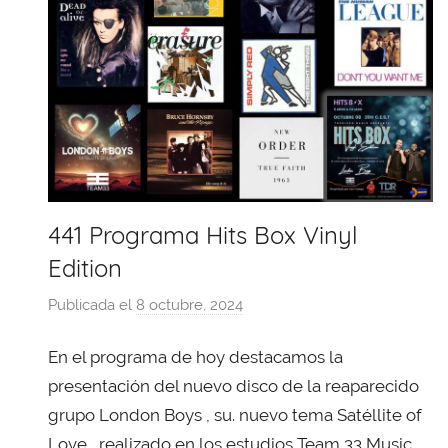
441 Programa Hits Box Vinyl
Edition
Publicada el
8 octubre, 2024
p
o
En el programa de hoy destacamos la
r
X
presentación del nuevo disco de la reaparecido
a
grupo London Boys , su. nuevo tema Satéllite of
v
Love , realizado en los estudios Team 33 Music ,