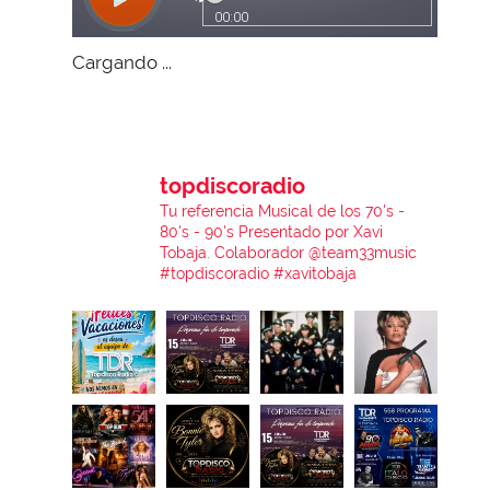
Cargando ...
topdiscoradio
Tu referencia Musical de los 70's -
80's - 90's
Presentado por Xavi
Tobaja.
Colaborador @team33music
#topdiscoradio #xavitobaja