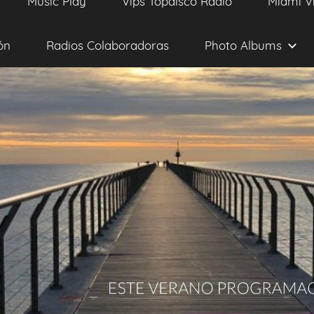
Music Play
Vips Topdisco Radio
Miami V
ón
Radios Colaboradoras
Photo Albums