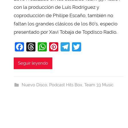
i
con la producción de Luis Rodríguez y
T
coproducción de Philipe Escaño, también no
o
faltan los grandes clásicos de los 80’s, especio
b
presentado por Xavi Tobaja de Topdisco Radio.
a
j
F
T
W
Pi
T
T
a
a
hr
h
nt
el
w
c
e
at
er
e
itt
Seguir leyendo
e
a
s
e
gr
er
b
d
A
st
a
Nuevo Disco
,
Podcast Hits Box
,
Team 33 Music
o
s
p
m
o
p
k