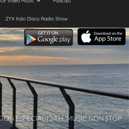
ice Video Music
Podcast
ZYX Italo Disco Radio Show