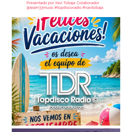
Presentado por Xavi Tobaja.
Colaborador
@team33music
#topdiscoradio #xavitobaja