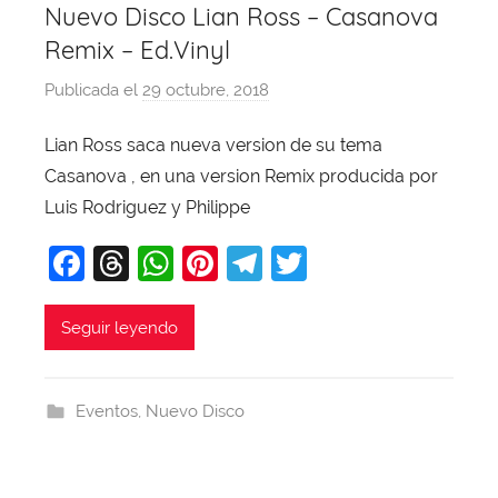
Nuevo Disco Lian Ross – Casanova
Remix – Ed.Vinyl
Publicada el
29 octubre, 2018
p
o
Lian Ross saca nueva version de su tema
r
Casanova , en una version Remix producida por
X
a
Luis Rodriguez y Philippe
v
F
T
W
Pi
T
T
i
a
hr
h
nt
el
w
T
o
c
e
at
er
e
itt
Seguir leyendo
b
e
a
s
e
gr
er
a
b
d
A
st
a
j
Eventos
,
Nuevo Disco
o
s
p
m
a
o
p