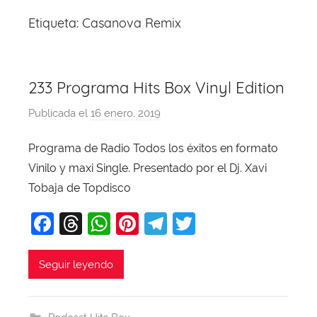
Etiqueta:
Casanova Remix
233 Programa Hits Box Vinyl Edition
Publicada el
16 enero, 2019
p
o
Programa de Radio Todos los éxitos en formato
r
Vinilo y maxi Single. Presentado por el Dj. Xavi
X
a
Tobaja de Topdisco
v
F
T
W
Pi
T
T
i
a
hr
h
nt
el
w
T
o
c
e
at
er
e
itt
Seguir leyendo
b
e
a
s
e
gr
er
a
b
d
A
st
a
j