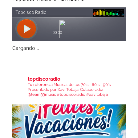
Cargando ...
topdiscoradio
Tu referencia Musical de los 70's - 80's - 90's
Presentado por Xavi Tobaja.
Colaborador
@team33music
#topdiscoradio #xavitobaja