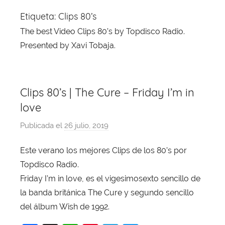
Etiqueta:
Clips 80’s
The best Video Clips 80’s by Topdisco Radio.
Presented by Xavi Tobaja.
Clips 80’s | The Cure – Friday I’m in
love
Publicada el
26 julio, 2019
p
o
Este verano los mejores Clips de los 80’s por
r
Topdisco Radio.
X
a
Friday I’m in love, es el vigesimosexto sencillo de
v
la banda británica The Cure y segundo sencillo
i
del álbum Wish de 1992.
T