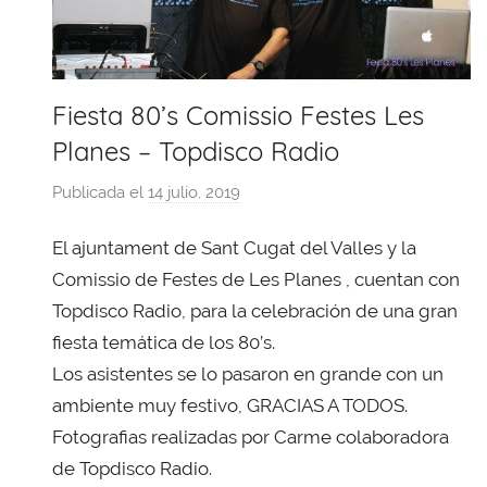
Fiesta 80’s Comissio Festes Les
Planes – Topdisco Radio
Publicada el
14 julio, 2019
p
o
El ajuntament de Sant Cugat del Valles y la
r
X
Comissio de Festes de Les Planes , cuentan con
a
Topdisco Radio, para la celebración de una gran
v
fiesta temática de los 80’s.
i
Los asistentes se lo pasaron en grande con un
T
ambiente muy festivo, GRACIAS A TODOS.
o
Fotografias realizadas por Carme colaboradora
b
de Topdisco Radio.
a