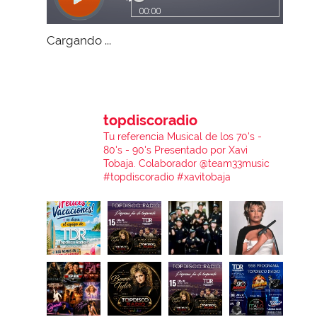
Cargando ...
topdiscoradio
Tu referencia Musical de los 70's -
80's - 90's
Presentado por Xavi
Tobaja.
Colaborador @team33music
#topdiscoradio #xavitobaja