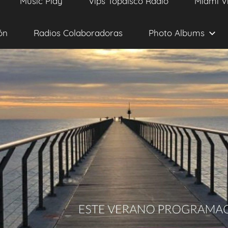
Music Play
Vips Topdisco Radio
Miami V
ón
Radios Colaboradoras
Photo Albums