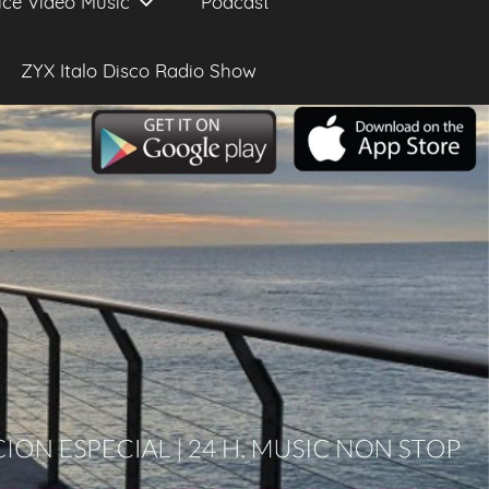
ice Video Music
Podcast
ZYX Italo Disco Radio Show