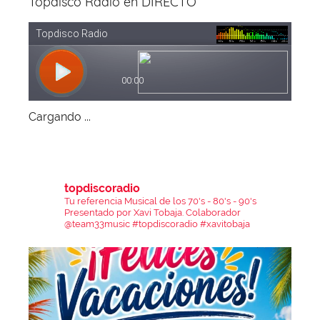
Topdisco Radio en DIRECTO
Cargando ...
topdiscoradio
Tu referencia Musical de los 70's - 80's - 90's
Presentado por Xavi Tobaja.
Colaborador
@team33music
#topdiscoradio #xavitobaja