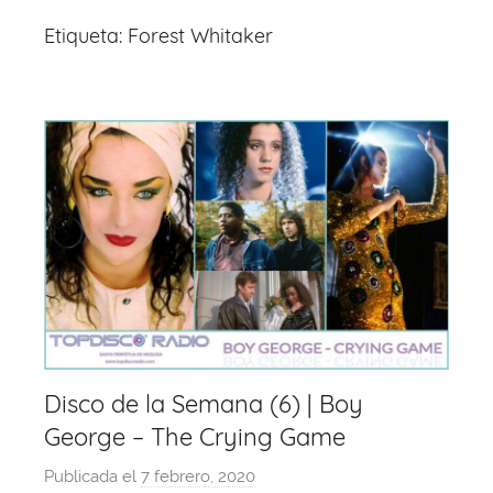
Etiqueta:
Forest Whitaker
Disco de la Semana (6) | Boy
George – The Crying Game
Publicada el
7 febrero, 2020
p