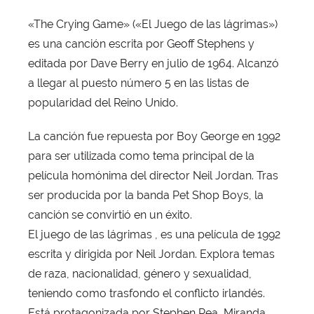
o
«The Crying Game» («El Juego de las lágrimas»)
r
es una canción escrita por Geoff Stephens y
X
a
editada por Dave Berry en julio de 1964. Alcanzó
v
a llegar al puesto número 5 en las listas de
i
popularidad del Reino Unido.
T
o
La canción fue repuesta por Boy George en 1992
b
para ser utilizada como tema principal de la
a
película homónima del director Neil Jordan. Tras
j
ser producida por la banda Pet Shop Boys, la
a
canción se convirtió en un éxito.
El juego de las lágrimas , es una película de 1992
escrita y dirigida por Neil Jordan. Explora temas
de raza, nacionalidad, género y sexualidad,
teniendo como trasfondo el conflicto irlandés.
Está protagonizada por Stephen Rea, Miranda