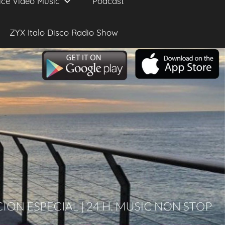
ice Video Music
Podcast
ZYX Italo Disco Radio Show