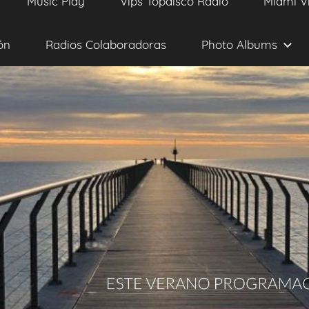
Music Play
Vips Topdisco Radio
Miami V
ón
Radios Colaboradoras
Photo Albums