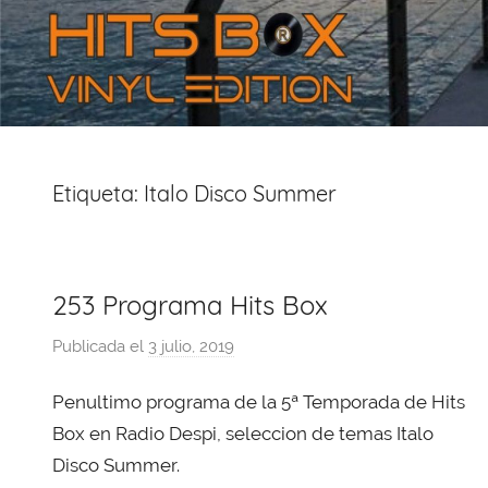
Etiqueta:
Italo Disco Summer
253 Programa Hits Box
Publicada el
3 julio, 2019
p
o
Penultimo programa de la 5ª Temporada de Hits
r
X
Box en Radio Despi, seleccion de temas Italo
a
Disco Summer.
v