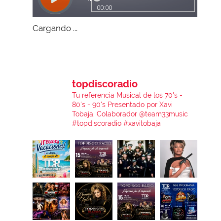
Cargando ...
topdiscoradio
Tu referencia Musical de los 70's -
80's - 90's
Presentado por Xavi
Tobaja.
Colaborador @team33music
#topdiscoradio #xavitobaja