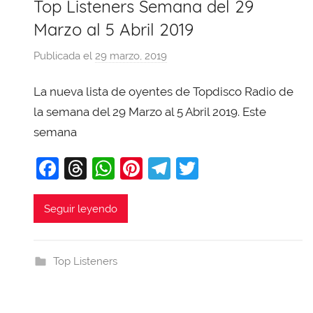
Top Listeners Semana del 29
Marzo al 5 Abril 2019
Publicada el
29 marzo, 2019
p
o
La nueva lista de oyentes de Topdisco Radio de
r
X
la semana del 29 Marzo al 5 Abril 2019. Este
a
semana
v
F
T
W
Pi
T
T
i
T
a
hr
h
nt
el
w
o
c
e
at
er
e
itt
Seguir leyendo
b
e
a
s
e
gr
er
a
b
d
A
st
a
j
Top Listeners
o
s
p
m
a
o
p