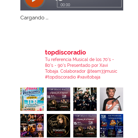
Cargando ...
topdiscoradio
Tu referencia Musical de los 70's -
80's - 90's
Presentado por Xavi
Tobaja.
Colaborador @team33music
#topdiscoradio #xavitobaja