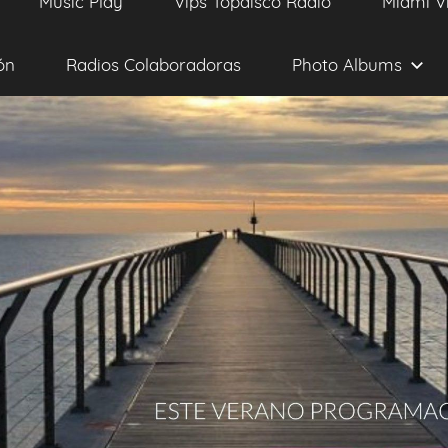
Music Play
Vips Topdisco Radio
Miami V
ón
Radios Colaboradoras
Photo Albums