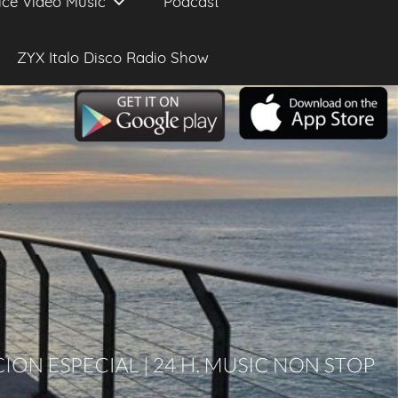
ice Video Music
Podcast
ZYX Italo Disco Radio Show