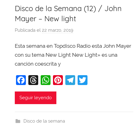
k
Disco de la Semana (12) / John
Mayer – New light
Publicada el
22 marzo, 2019
p
o
Esta semana en Topdisco Radio esta John Mayer
r
X
con su tema New Light New Light» es una
a
canción coescrita y
v
F
T
W
Pi
T
T
i
T
a
hr
h
nt
el
w
o
c
e
at
er
e
itt
Seguir leyendo
b
e
a
s
e
gr
er
a
b
d
A
st
a
j
Disco de la semana
o
s
p
m
a