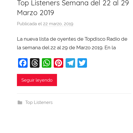
Top Listeners Semana del 22 al 29
Marzo 2019
Publicada el
22 marzo, 2019
p
o
La nueva lista de oyentes de Topdisco Radio de
r
X
la semana del 22 al 29 de Marzo 2019. En la
a
F
T
W
Pi
T
T
v
a
hr
h
nt
el
w
i
T
c
e
at
er
e
itt
Seguir leyendo
o
e
a
s
e
gr
er
b
b
d
A
st
a
a
Top Listeners
o
s
p
m
j
a
o
p
k