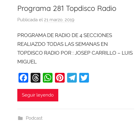
Programa 281 Topdisco Radio
Publicada el
21 marzo, 2019
p
o
PROGRAMA DE RADIO DE 4 SECCIONES
r
X
REALIAZDO TODAS LAS SEMANAS EN
a
TOPDISCO RADIO POR : JOSEP CARRILLO – LUIS
v
MIGUEL
i
F
T
W
Pi
T
T
T
o
a
hr
h
nt
el
w
b
c
e
at
er
e
itt
Seguir leyendo
a
e
a
s
e
gr
er
j
b
d
A
st
a
a
Podcast
o
s
p
m
o
p