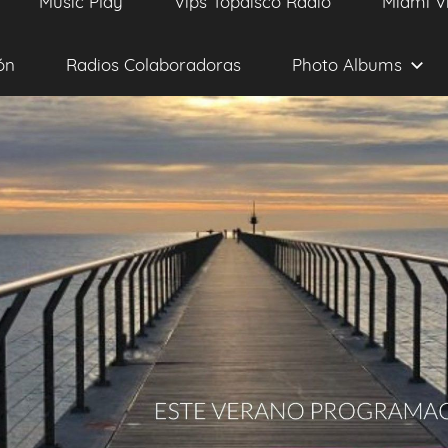
Music Play
Vips Topdisco Radio
Miami V
ón
Radios Colaboradoras
Photo Albums