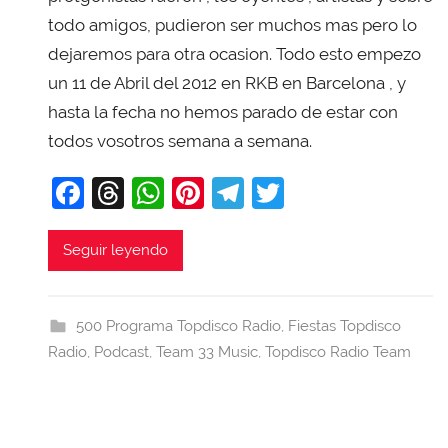
i
todo amigos, pudieron ser muchos mas pero lo
T
dejaremos para otra ocasion. Todo esto empezo
o
un 11 de Abril del 2012 en RKB en Barcelona , y
b
hasta la fecha no hemos parado de estar con
a
todos vosotros semana a semana.
j
a
F
T
W
Pi
T
T
a
hr
h
nt
el
w
c
e
at
er
e
itt
Seguir leyendo
e
a
s
e
gr
er
b
d
A
st
a
500 Programa Topdisco Radio
,
Fiestas Topdisco
o
s
p
m
Radio
,
Podcast
,
Team 33 Music
,
Topdisco Radio Team
o
p
k