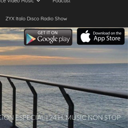
ice Video Music
Podcast
ZYX Italo Disco Radio Show