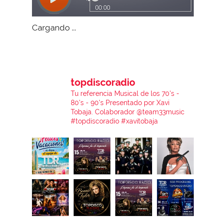
Cargando ...
topdiscoradio
Tu referencia Musical de los 70's -
80's - 90's
Presentado por Xavi
Tobaja.
Colaborador @team33music
#topdiscoradio #xavitobaja