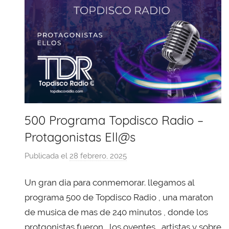
500 Programa Topdisco Radio –
Protagonistas Ell@s
Publicada el
28 febrero, 2025
p
o
Un gran dia para conmemorar. llegamos al
r
X
programa 500 de Topdisco Radio , una maraton
a
de musica de mas de 240 minutos , donde los
v
protgonistas fueron , los oyentes , artistas y sobre