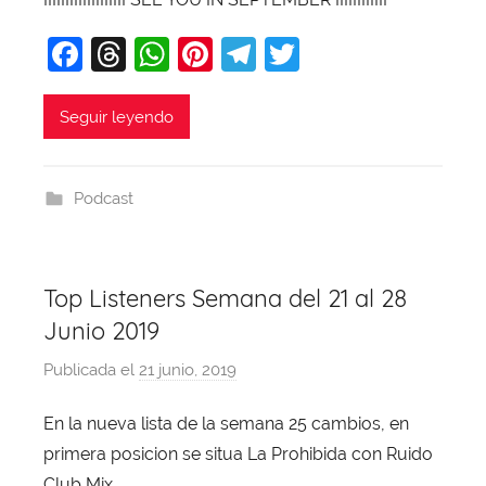
a
j
F
T
W
Pi
T
T
a
a
hr
h
nt
el
w
c
e
at
er
e
itt
Seguir leyendo
e
a
s
e
gr
er
b
d
A
st
a
Podcast
o
s
p
m
o
p
k
Top Listeners Semana del 21 al 28
Junio 2019
Publicada el
21 junio, 2019
p
o
En la nueva lista de la semana 25 cambios, en
r
primera posicion se situa La Prohibida con Ruido
X
a
Club Mix.