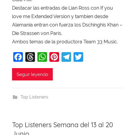
v
Destacar las entradas de Lian Ross con If you
i
love me Extended Version y tambien desde
T
Alemania entran con fuerza los Dschinghis Khan –
o
Die Strassen von Paris.
b
Ambos temas de la productora Team 33 Music.
a
j
F
T
W
Pi
T
T
a
a
hr
h
nt
el
w
c
e
at
er
e
itt
Seguir leyendo
e
a
s
e
gr
er
b
d
A
st
a
Top Listeners
o
s
p
m
o
p
k
Top Listeners Semana del 13 al 20
Junio