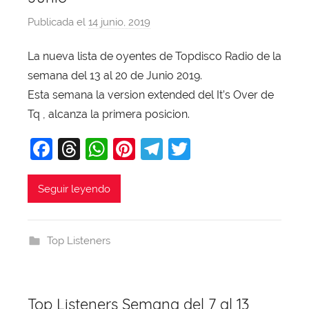
Publicada el
14 junio, 2019
p
o
La nueva lista de oyentes de Topdisco Radio de la
r
semana del 13 al 20 de Junio 2019.
X
a
Esta semana la version extended del It’s Over de
v
Tq , alcanza la primera posicion.
i
F
T
W
Pi
T
T
T
a
hr
h
nt
el
w
o
b
c
e
at
er
e
itt
Seguir leyendo
a
e
a
s
e
gr
er
j
b
d
A
st
a
a
Top Listeners
o
s
p
m
o
p
k
Top Listeners Semana del 7 al 13