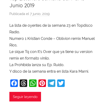
Junio 2019
Publicada el
7 junio, 2019
p
o
La lista de oyentes de la semana 23 en Topdisco
r
Radio.
X
a
Numero 1 Kristian Conde – Oblivion remix Manuel
v
Rios.
i
Le sique Tq con It’s Over que ya tiene su version
T
remix en formato vinilo.
o
La Prohibida lanza su Ep. Ruido.
b
Y disco de la semana entra en lista Kara Marni.
a
j
F
T
W
Pi
T
T
a
a
hr
h
nt
el
w
c
e
at
er
e
itt
Seguir leyendo