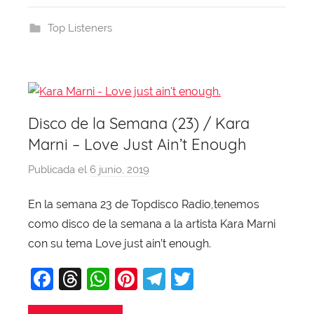
e
a
s
e
gr
er
b
d
A
st
a
Top Listeners
o
s
p
m
o
p
k
Disco de la Semana (23) / Kara
Marni – Love Just Ain’t Enough
Publicada el
6 junio, 2019
p
o
En la semana 23 de Topdisco Radio,tenemos
r
como disco de la semana a la artista Kara Marni
X
a
con su tema Love just ain’t enough.
v
F
T
W
Pi
T
T
i
a
hr
h
nt
el
w
T