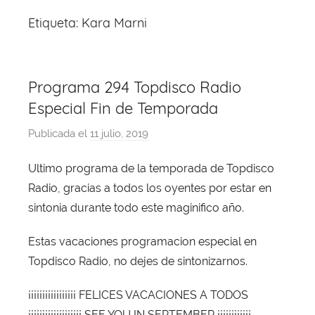
Etiqueta:
Kara Marni
Programa 294 Topdisco Radio
Especial Fin de Temporada
Publicada el
11 julio, 2019
p
o
Ultimo programa de la temporada de Topdisco
r
Radio, gracias a todos los oyentes por estar en
X
a
sintonia durante todo este maginifico año.
v
Estas vacaciones programacion especial en
i
Topdisco Radio, no dejes de sintonizarnos.
T
o
¡¡¡¡¡¡¡¡¡¡¡¡¡¡¡¡¡ FELICES VACACIONES A TODOS
b
¡¡¡¡¡¡¡¡¡¡¡¡¡¡¡¡¡¡¡ SEE YOU IN SEPTEMBER ¡¡¡¡¡¡¡¡¡¡¡¡