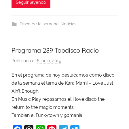
o
c
e
at
er
e
itt
Seguir leyendo
b
e
a
s
e
gr
er
a
b
d
A
st
a
j
Disco de la semana
,
Noticias
o
s
p
m
a
o
p
k
Programa 289 Topdisco Radio
Publicada el
6 junio, 2019
p
o
En el programa de hoy destacamos como disco
r
de la semana el tema de Kara Marni – Love Just
X
a
Ain’t Enough.
v
En Music Play repasamos el I love disco the
i
return to the magic moments.
T
Tambien el Funkytown y 90mania.
o
b