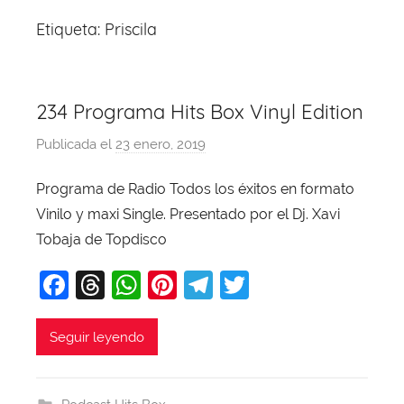
Etiqueta:
Priscila
234 Programa Hits Box Vinyl Edition
Publicada el
23 enero, 2019
p
o
Programa de Radio Todos los éxitos en formato
r
Vinilo y maxi Single. Presentado por el Dj. Xavi
X
a
Tobaja de Topdisco
v
F
T
W
Pi
T
T
i
a
hr
h
nt
el
w
T
o
c
e
at
er
e
itt
Seguir leyendo
b
e
a
s
e
gr
er
a
b
d
A
st
a
j