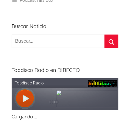
Podcast Hits Box
o
s
p
m
a
o
p
k
Buscar Noticia
Topdisco Radio en DIRECTO
Cargando ...