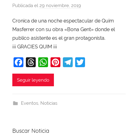
Publicada el
29 noviembre, 2019
p
o
Cronica de una noche espectacular de Quim
r
Masferrer con su obra «Bona Gent» donde el
X
a
publico asistente es el gran protagonista.
v
¡¡¡ GRACIES QUIM ¡¡¡
i
F
T
W
Pi
T
T
T
a
hr
h
nt
el
w
o
b
c
e
at
er
e
itt
Seguir leyendo
a
e
a
s
e
gr
er
j
b
d
A
st
a
a
Eventos
,
Noticias
o
s
p
m
o
p
k
Buscar Noticia