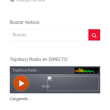
Podcast Hits Box
o
s
p
m
a
o
p
k
Buscar Noticia
Topdisco Radio en DIRECTO
Cargando ...