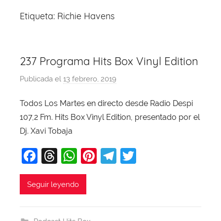
Etiqueta:
Richie Havens
237 Programa Hits Box Vinyl Edition
Publicada el
13 febrero, 2019
p
o
Todos Los Martes en directo desde Radio Despi
r
107,2 Fm. Hits Box Vinyl Edition, presentado por el
X
a
Dj. Xavi Tobaja
v
F
T
W
Pi
T
T
i
a
hr
h
nt
el
w
T
o
c
e
at
er
e
itt
Seguir leyendo
b
e
a
s
e
gr
er
a
b
d
A
st
a
j