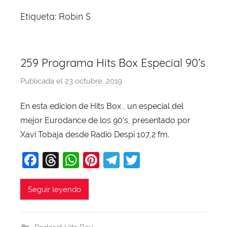
Etiqueta:
Robin S
259 Programa Hits Box Especial 90’s
Publicada el
23 octubre, 2019
p
o
En esta edicion de Hits Box , un especial del
r
mejor Eurodance de los 90’s, presentado por
X
a
Xavi Tobaja desde Radio Despi 107,2 fm.
v
F
T
W
Pi
T
T
i
a
hr
h
nt
el
w
T
o
c
e
at
er
e
itt
Seguir leyendo
b
e
a
s
e
gr
er
a
b
d
A
st
a
j