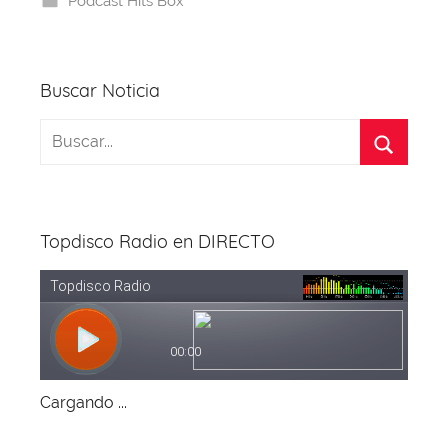
Podcast Hits Box
o
s
p
m
a
o
p
k
Buscar Noticia
Topdisco Radio en DIRECTO
Cargando ...