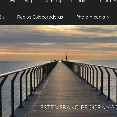
Music Play
Vips Topdisco Radio
Miami V
ón
Radios Colaboradoras
Photo Albums