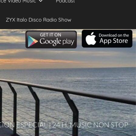
ice Video Music
Podcast
ZYX Italo Disco Radio Show