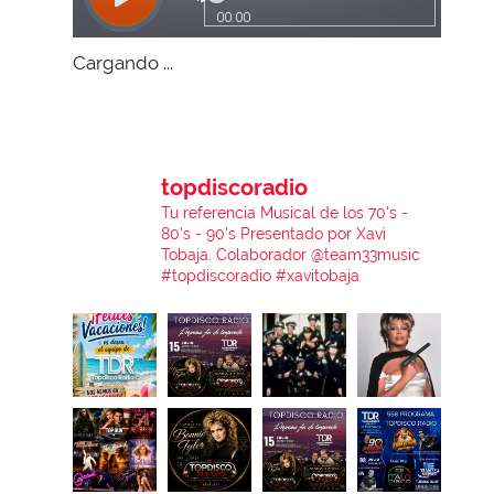
Cargando ...
topdiscoradio
Tu referencia Musical de los 70's -
80's - 90's
Presentado por Xavi
Tobaja.
Colaborador @team33music
#topdiscoradio #xavitobaja