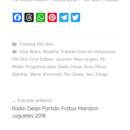
F
T
W
Pi
T
T
a
hr
h
nt
el
w
c
e
at
er
e
itt
e
a
s
e
gr
er
Podcast Hits Box
Asia
b
,
Black
d
,
Breathe
A
st
,
Frankie Goes to Hollywood
a
,
Hits Box Vinyl Edition
,
Journey
,
Maxi singles
,
Mr
o
s
p
m
Mister
,
Programa radio
,
Radio Despi
,
Roxy Music
,
o
p
Starship
,
Steve Winwood
,
Ten Sharp
,
Xavi Tobaja
k
Navegación
Entrada anterior
de
Radio Despi Partido Futbol Maraton
entradas
Juguetes 2018