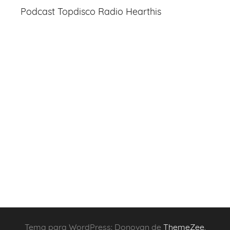
Podcast Topdisco Radio Hearthis
Tema para WordPress: Donovan de
ThemeZee
.