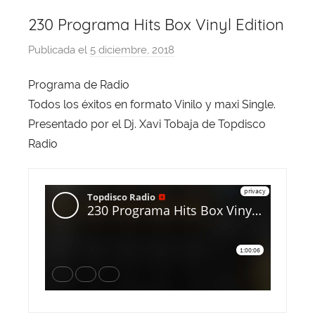
230 Programa Hits Box Vinyl Edition
Publicada el
5 diciembre, 2018
p
o
Programa de Radio
r
Todos los éxitos en formato Vinilo y maxi Single.
X
a
Presentado por el Dj. Xavi Tobaja de Topdisco
v
Radio
i
T
o
b
a
j
a