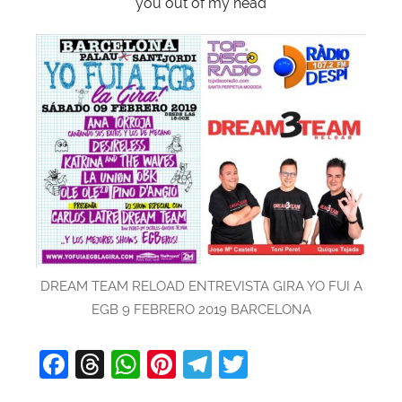
you out of my head
DREAM TEAM RELOAD ENTREVISTA GIRA YO FUI A
EGB 9 FEBRERO 2019 BARCELONA
F
T
W
Pi
T
T
a
hr
h
nt
el
w