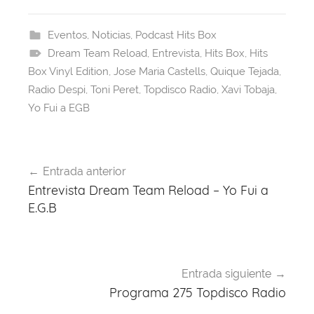
c
e
at
er
e
itt
e
a
s
e
gr
er
Eventos
,
Noticias
,
Podcast Hits Box
Dream Team Reload
b
d
A
st
,
Entrevista
a
,
Hits Box
,
Hits
Box Vinyl Edition
,
Jose Maria Castells
,
Quique Tejada
,
o
s
p
m
Radio Despi
,
Toni Peret
,
Topdisco Radio
,
Xavi Tobaja
,
o
p
Yo Fui a EGB
k
Navegación
Entrada anterior
de
Entrevista Dream Team Reload – Yo Fui a
entradas
E.G.B
Entrada siguiente
Programa 275 Topdisco Radio