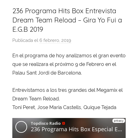
236 Programa Hits Box Entrevista
Dream Team Reload – Gira Yo Fui a
E.G.B 2019
Publicada el
6 febrero, 2019
p
o
En el programa de hoy analizamos el gran evento
r
que se realizara el próximo 9 de Febrero en el
X
a
Palau Sant Jordi de Barcelona.
v
i
Entrevistamos a los tres grandes del Megamix el
T
Dream Team Reload.
o
Toni Peret, Jose Maria Castells, Quique Tejada
b
a
j
a