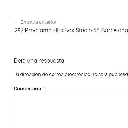
e
a
s
e
gr
er
b
d
A
st
a
Navegación
o
s
p
m
Entrada anterior
de
o
p
287 Programa Hits Box Studio 54 Barcelona 
entradas
k
Deja una respuesta
Tu dirección de correo electrónico no será publicad
Comentario
*