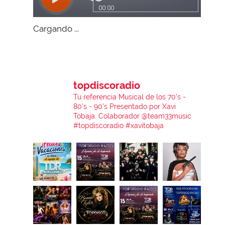
Cargando ...
topdiscoradio
Tu referencia Musical de los 70's -
80's - 90's
Presentado por Xavi
Tobaja.
Colaborador @team33music
#topdiscoradio #xavitobaja