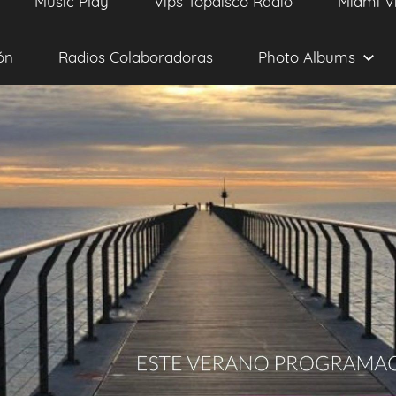
Music Play
Vips Topdisco Radio
Miami V
ón
Radios Colaboradoras
Photo Albums