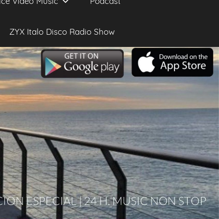
ice Video Music
Podcast
ZYX Italo Disco Radio Show