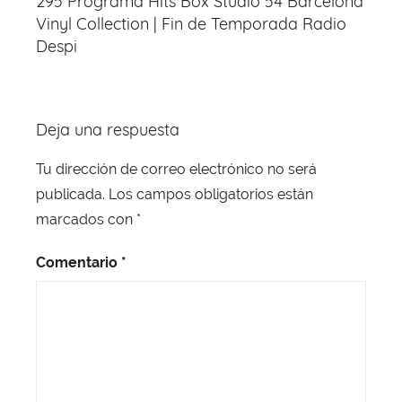
295 Programa Hits Box Studio 54 Barcelona
o
p
entradas
Vinyl Collection | Fin de Temporada Radio
k
Despi
Deja una respuesta
Tu dirección de correo electrónico no será
publicada.
Los campos obligatorios están
marcados con
*
Comentario
*