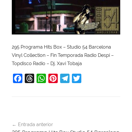
295 Programa Hits Box – Studio 54 Barcelona
Vinyl Collection – Fin Temporada Radio Despi –
Topdisco Radio – Dj. Xavi Tobaja
F
T
W
Pi
T
T
a
hr
h
nt
el
w
c
e
at
er
e
itt
e
a
s
e
gr
er
b
d
A
st
a
Navegación
o
s
p
m
Entrada anterior
de