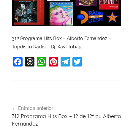
312 Programa Hits Box – Alberto Fernandez –
Topdisco Radio – Dj. Xavi Tobaja
F
T
W
Pi
T
T
a
hr
h
nt
el
w
c
e
at
er
e
itt
e
a
s
e
gr
er
b
d
A
st
a
Navegación
o
s
p
m
Entrada anterior
de
312 Programa Hits Box – 12 de 12″ by Alberto
o
p
entradas
Fernandez
k