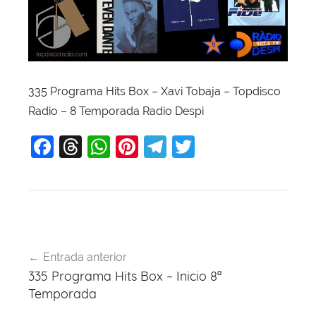
335 Programa Hits Box – Xavi Tobaja – Topdisco
Radio – 8 Temporada Radio Despi
F
T
W
Pi
T
T
a
hr
h
nt
el
w
c
e
at
er
e
itt
e
a
s
e
gr
er
b
d
A
st
a
Navegación
o
s
p
m
Entrada anterior
de
335 Programa Hits Box – Inicio 8ª
o
p
entradas
Temporada
k