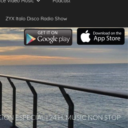
ice Video Music
Podcast
ZYX Italo Disco Radio Show