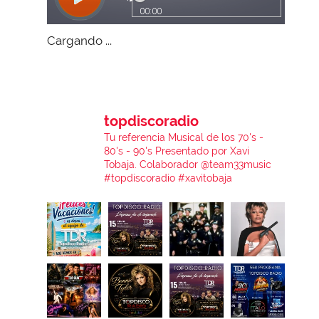
Cargando ...
topdiscoradio
Tu referencia Musical de los 70's -
80's - 90's
Presentado por Xavi
Tobaja.
Colaborador @team33music
#topdiscoradio #xavitobaja