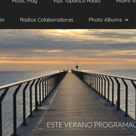
Music Play
Vips Topdisco Radio
Miami V
ón
Radios Colaboradoras
Photo Albums