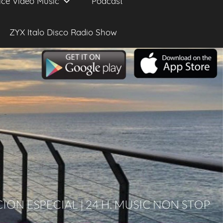
ice Video Music
Podcast
ZYX Italo Disco Radio Show