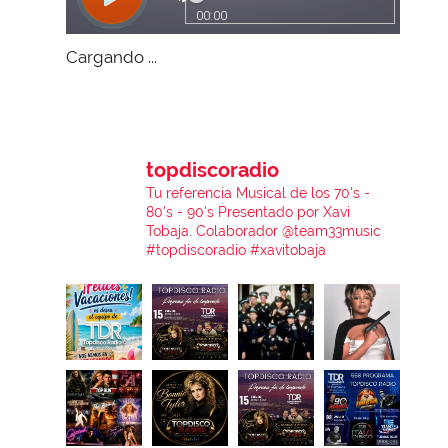
Cargando ...
topdiscoradio
Tu referencia Musical de los 70's -
80's - 90's
Presentado por Xavi
Tobaja.
Colaborador @team33music
#topdiscoradio #xavitobaja