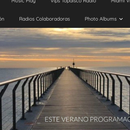
Music Play
Vips Topdisco Radio
Miami V
ón
Radios Colaboradoras
Photo Albums