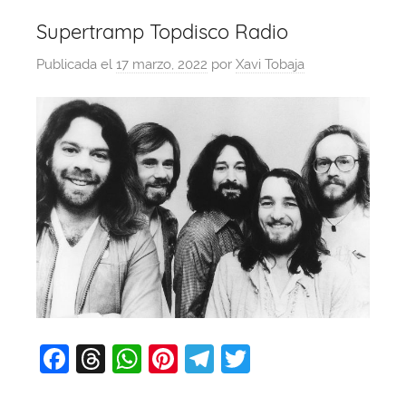
Supertramp Topdisco Radio
Publicada el
17 marzo, 2022
por
Xavi Tobaja
F
T
W
Pi
T
T
a
hr
h
nt
el
w