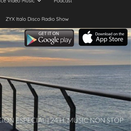
ice Video Music
Podcast
ZYX Italo Disco Radio Show