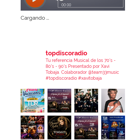
Cargando ...
topdiscoradio
Tu referencia Musical de los 70's -
80's - 90's
Presentado por Xavi
Tobaja.
Colaborador @team33music
#topdiscoradio #xavitobaja