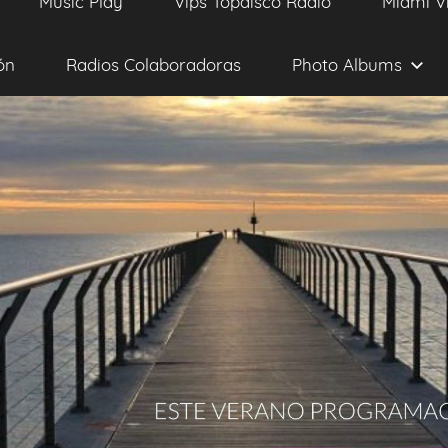
Music Play
Vips Topdisco Radio
Miami V
ón
Radios Colaboradoras
Photo Albums