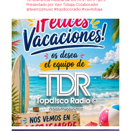
Presentado por Xavi Tobaja.
Colaborador
@team33music
#topdiscoradio #xavitobaja