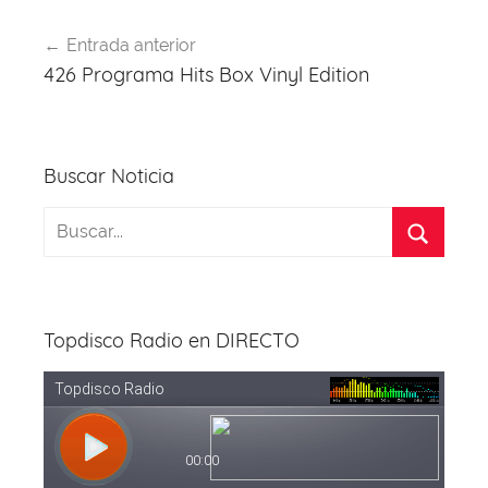
b
d
A
st
a
Navegación
o
s
p
m
Entrada anterior
de
426 Programa Hits Box Vinyl Edition
o
p
entradas
k
Buscar Noticia
Topdisco Radio en DIRECTO