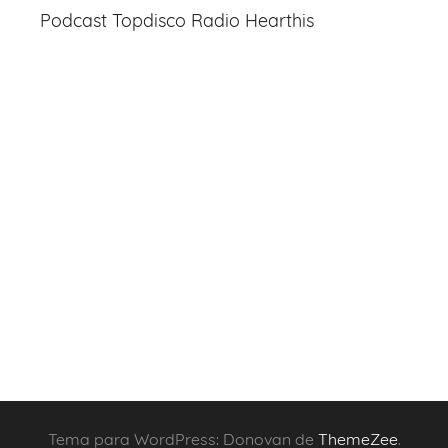
Podcast Topdisco Radio Hearthis
Tema para WordPress: Donovan de
ThemeZee
.