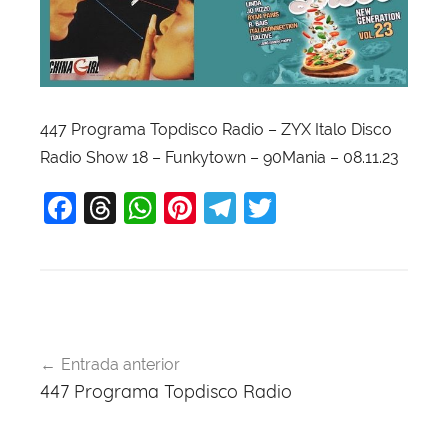
447 Programa Topdisco Radio – ZYX Italo Disco
Radio Show 18 – Funkytown – 90Mania – 08.11.23
F
T
W
Pi
T
T
a
hr
h
nt
el
w
c
e
at
er
e
itt
e
a
s
e
gr
er
b
d
A
st
a
Navegación
o
s
p
m
Entrada anterior
de
447 Programa Topdisco Radio
o
p
entradas
k