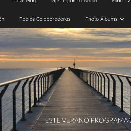
Music Play
Vips Topdisco Radio
Miami V
ón
Radios Colaboradoras
Photo Albums