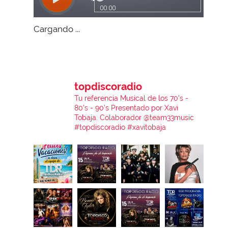
Cargando ...
topdiscoradio
Tu referencia Musical de los 70's -
80's - 90's
Presentado por Xavi
Tobaja.
Colaborador @team33music
#topdiscoradio #xavitobaja