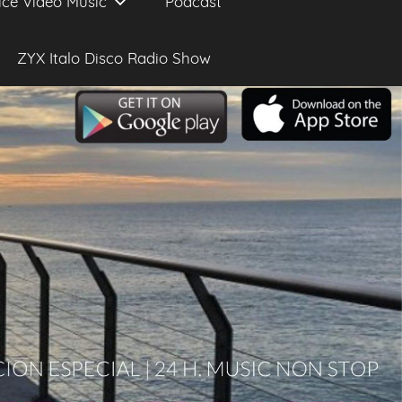
ice Video Music
Podcast
ZYX Italo Disco Radio Show