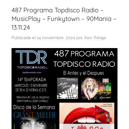
487 Programa Topdisco Radio –
MusicPlay – Funkytown – 90Mania –
13.11.24
Publicada el
14 noviembre, 2024
por
Xavi Tobaja