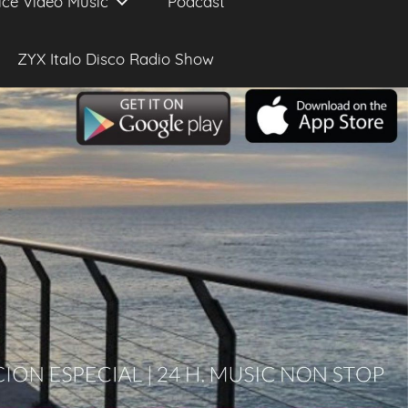
ice Video Music
Podcast
ZYX Italo Disco Radio Show