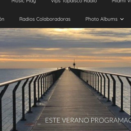
Music Play
Vips Topdisco Radio
Miami V
ón
Radios Colaboradoras
Photo Albums