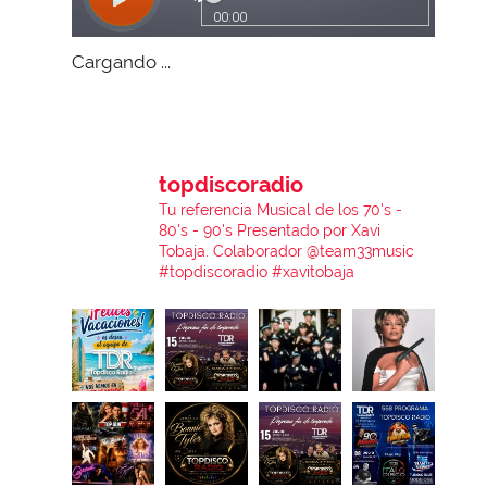
Cargando ...
topdiscoradio
Tu referencia Musical de los 70's -
80's - 90's
Presentado por Xavi
Tobaja.
Colaborador @team33music
#topdiscoradio #xavitobaja