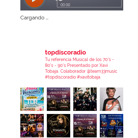
Cargando ...
topdiscoradio
Tu referencia Musical de los 70's -
80's - 90's
Presentado por Xavi
Tobaja.
Colaborador @team33music
#topdiscoradio #xavitobaja