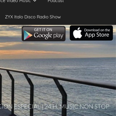
ice Video Music
Podcast
ZYX Italo Disco Radio Show