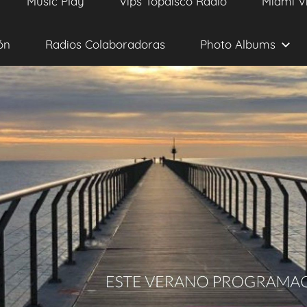
Music Play
Vips Topdisco Radio
Miami V
ón
Radios Colaboradoras
Photo Albums