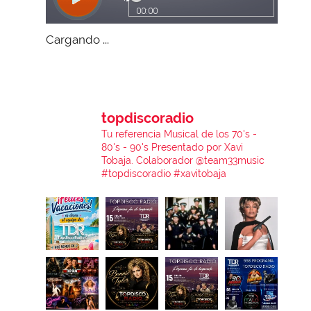
Cargando ...
topdiscoradio
Tu referencia Musical de los 70's -
80's - 90's
Presentado por Xavi
Tobaja.
Colaborador @team33music
#topdiscoradio #xavitobaja