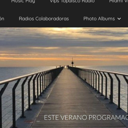
Music Play
Vips Topdisco Radio
Miami V
ón
Radios Colaboradoras
Photo Albums