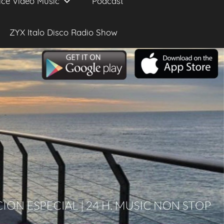
ice Video Music
Podcast
ZYX Italo Disco Radio Show