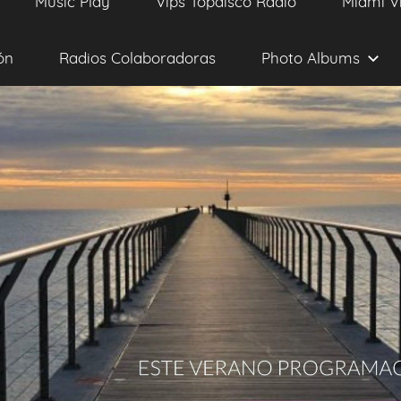
Music Play
Vips Topdisco Radio
Miami V
ón
Radios Colaboradoras
Photo Albums