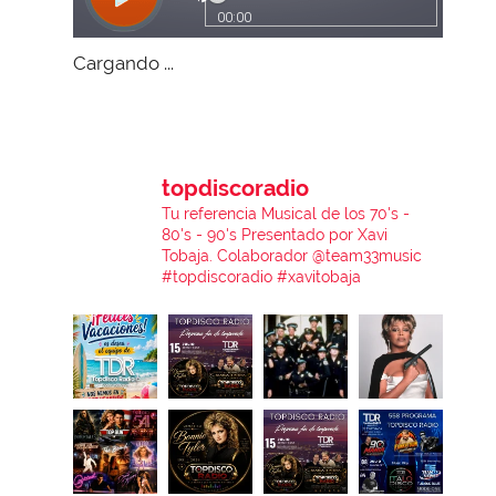
Cargando ...
topdiscoradio
Tu referencia Musical de los 70's -
80's - 90's
Presentado por Xavi
Tobaja.
Colaborador @team33music
#topdiscoradio #xavitobaja