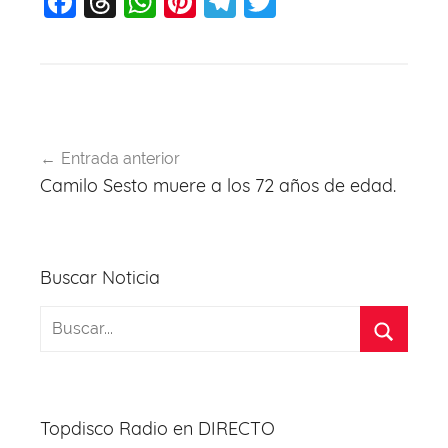
F
T
W
Pi
T
T
a
hr
h
nt
el
w
c
e
at
er
e
itt
e
a
s
e
gr
er
b
d
A
st
a
Navegación
o
s
p
m
Entrada anterior
de
Camilo Sesto muere a los 72 años de edad.
o
p
entradas
k
Buscar Noticia
Topdisco Radio en DIRECTO