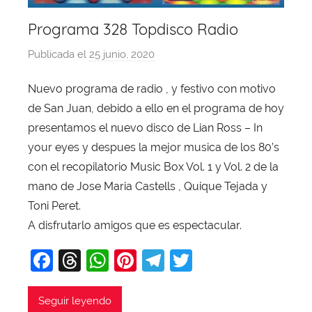
Programa 328 Topdisco Radio
Publicada el
25 junio, 2020
p
o
Nuevo programa de radio , y festivo con motivo
r
de San Juan, debido a ello en el programa de hoy
X
a
presentamos el nuevo disco de Lian Ross – In
v
your eyes y despues la mejor musica de los 80’s
i
con el recopilatorio Music Box Vol. 1 y Vol. 2 de la
T
mano de Jose Maria Castells , Quique Tejada y
o
Toni Peret.
b
A disfrutarlo amigos que es espectacular.
a
j
F
T
W
Pi
T
T
a
a
hr
h
nt
el
w
c
e
at
er
e
itt
Seguir leyendo