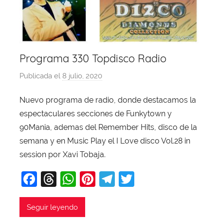
Programa 330 Topdisco Radio
Publicada el
8 julio, 2020
p
o
Nuevo programa de radio, donde destacamos la
r
espectaculares secciones de Funkytown y
X
a
90Mania, ademas del Remember Hits, disco de la
v
semana y en Music Play el I Love disco Vol.28 in
i
session por Xavi Tobaja.
T
F
T
W
Pi
T
T
o
b
a
hr
h
nt
el
w
a
c
e
at
er
e
itt
Seguir leyendo
j