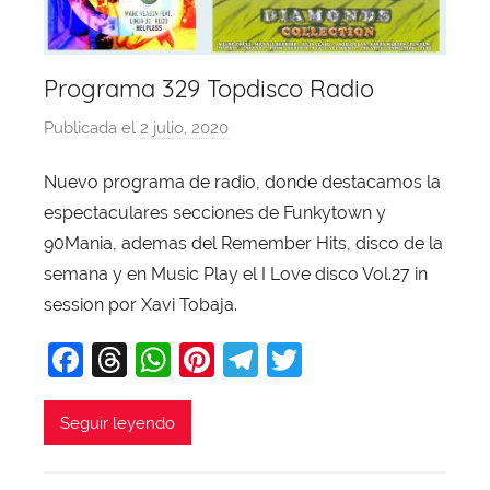
Programa 329 Topdisco Radio
Publicada el
2 julio, 2020
p
o
Nuevo programa de radio, donde destacamos la
r
espectaculares secciones de Funkytown y
X
a
90Mania, ademas del Remember Hits, disco de la
v
semana y en Music Play el I Love disco Vol.27 in
i
session por Xavi Tobaja.
T
F
T
W
Pi
T
T
o
b
a
hr
h
nt
el
w
a
c
e
at
er
e
itt
Seguir leyendo
j
e
a
s
e
gr
er
a