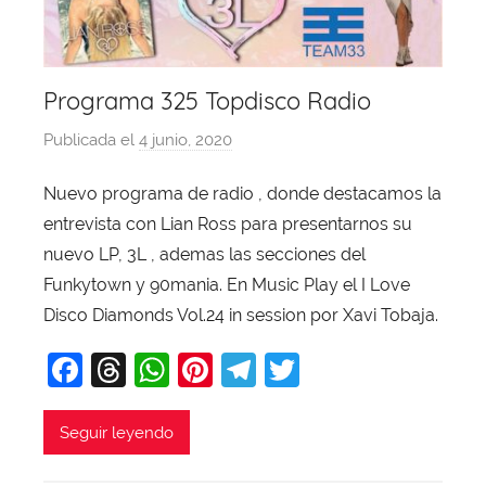
Programa 325 Topdisco Radio
Publicada el
4 junio, 2020
p
o
Nuevo programa de radio , donde destacamos la
r
entrevista con Lian Ross para presentarnos su
X
a
nuevo LP, 3L , ademas las secciones del
v
Funkytown y 90mania. En Music Play el I Love
i
Disco Diamonds Vol.24 in session por Xavi Tobaja.
T
F
T
W
Pi
T
T
o
b
a
hr
h
nt
el
w
a
c
e
at
er
e
itt
Seguir leyendo
j
e
a
s
e
gr
er
a