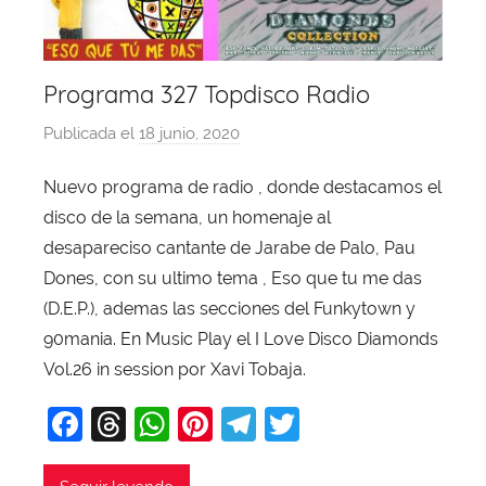
Programa 327 Topdisco Radio
Publicada el
18 junio, 2020
p
o
Nuevo programa de radio , donde destacamos el
r
disco de la semana, un homenaje al
X
a
desapareciso cantante de Jarabe de Palo, Pau
v
Dones, con su ultimo tema , Eso que tu me das
i
(D.E.P.), ademas las secciones del Funkytown y
T
90mania. En Music Play el I Love Disco Diamonds
o
Vol.26 in session por Xavi Tobaja.
b
F
T
W
Pi
T
T
a
j
a
hr
h
nt
el
w
a