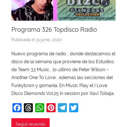
Programa 326 Topdisco Radio
Publicada el
11 junio, 2020
p
o
Nuevo programa de radio , donde destacamos el
r
disco de la semana que proviene de los Estudios
X
a
de Team 33 Music , lo ultimo de Peter Wilson –
v
Another One To Love , ademas las secciones del
i
Funkytown y 90mania. En Music Play el I Love
T
Disco Diamonds Vol.25 in session por Xavi Tobaja.
o
F
T
W
Pi
T
T
b
a
a
hr
h
nt
el
w
j
c
e
at
er
e
itt
Seguir leyendo