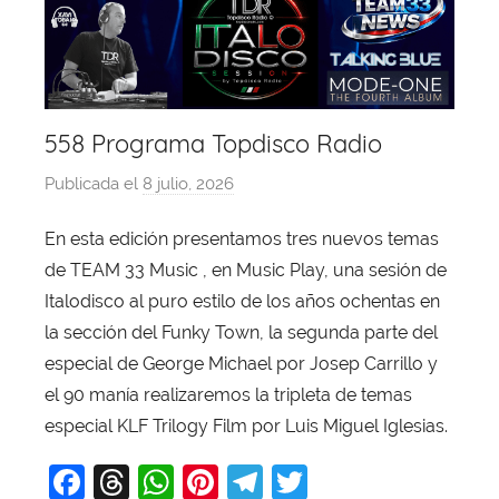
558 Programa Topdisco Radio
Publicada el
8 julio, 2026
p
o
En esta edición presentamos tres nuevos temas
r
de TEAM 33 Music , en Music Play, una sesión de
X
a
Italodisco al puro estilo de los años ochentas en
v
la sección del Funky Town, la segunda parte del
i
especial de George Michael por Josep Carrillo y
T
el 90 manía realizaremos la tripleta de temas
o
especial KLF Trilogy Film por Luis Miguel Iglesias.
b
F
T
W
Pi
T
T
a