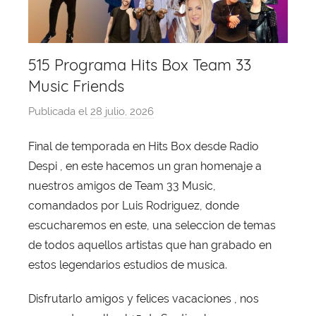
515 Programa Hits Box Team 33
Music Friends
Publicada el
28 julio, 2026
p
o
Final de temporada en Hits Box desde Radio
r
Despi , en este hacemos un gran homenaje a
X
a
nuestros amigos de Team 33 Music,
v
comandados por Luis Rodriguez, donde
i
escucharemos en este, una seleccion de temas
T
de todos aquellos artistas que han grabado en
o
estos legendarios estudios de musica.
b
a
Disfrutarlo amigos y felices vacaciones , nos
j