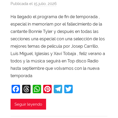
Publicada el
15 julio, 2026
p
o
Ha llegado el programa de fin de temporada ,
r
especial in memoriam por el fallecimiento de la
X
a
cantante Bonnie Tyler y después en todas las
v
secciones una especial con una selección de los
i
mejores temas de película por Josep Carrillo,
T
Luis Miguel, Iglesias y Xavi Tobaja , feliz verano a
o
todos y la música seguirá en Top disco Radio
b
hasta septiembre que volvamos con la nueva
a
temporada
j
a
F
T
W
Pi
T
T
a
hr
h
nt
el
w
c
e
at
er
e
itt
Seguir leyendo
e
a
s
e
gr
er