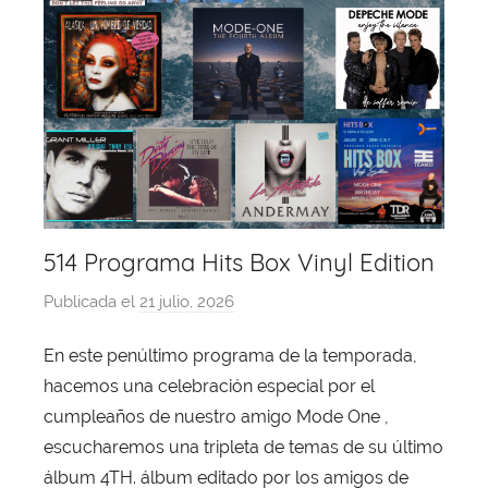
514 Programa Hits Box Vinyl Edition
Publicada el
21 julio, 2026
p
o
En este penúltimo programa de la temporada,
r
hacemos una celebración especial por el
X
a
cumpleaños de nuestro amigo Mode One ,
v
escucharemos una tripleta de temas de su último
i
álbum 4TH. álbum editado por los amigos de