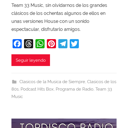
T
Team 33 Music, sin olvidarnos de los grandes
o
clásicos de los ochentas algunos de ellos en
b
unas versiones House con un sonido
a
espectacular, disfrutarlo amigos.
j
a
F
T
W
Pi
T
T
a
hr
h
nt
el
w
c
e
at
er
e
itt
Seguir leyendo
e
a
s
e
gr
er
b
d
A
st
a
Clasicos de la Musica de Siempre
,
Clasicos de los
o
s
p
m
80s
,
Podcast Hits Box
,
Programa de Radio
,
Team 33
o
p
Music
k