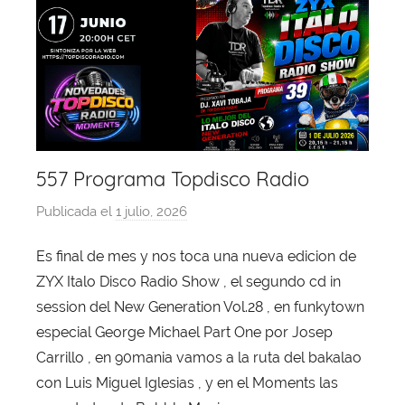
557 Programa Topdisco Radio
Publicada el
1 julio, 2026
p
o
Es final de mes y nos toca una nueva edicion de
r
ZYX Italo Disco Radio Show , el segundo cd in
X
a
session del New Generation Vol.28 , en funkytown
v
especial George Michael Part One por Josep
i
Carrillo , en 90mania vamos a la ruta del bakalao
T
con Luis Miguel Iglesias , y en el Moments las
o