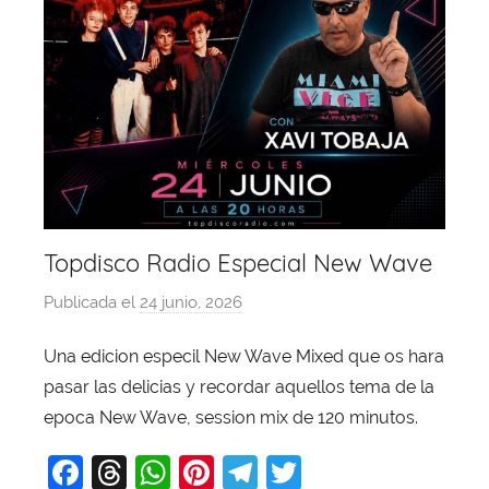
Topdisco Radio Especial New Wave
Publicada el
24 junio, 2026
p
o
Una edicion especil New Wave Mixed que os hara
r
pasar las delicias y recordar aquellos tema de la
X
a
epoca New Wave, session mix de 120 minutos.
v
F
T
W
Pi
T
T
i