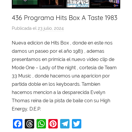
436 Programa Hits Box A Taste 1983
Publicada el
23 julio, 2024
p
o
Nueva edicion de Hits Box , donde en este nos
r
damos un paseo por el año 1983 , ademas
X
a
presentamos en primicia el nuevo video clip de
v
Mode One – Lady of the night , cortesia de Team
i
33 Music , donde hacemos una aparicion por
T
partida doble en los keyboards. Tambien
o
hacemos mencion a la desparecida Evelyn
b
Thomas reina de la pista de baile con su High
a
Energy, D.E.P.
j
a
F
T
W
Pi
T
T