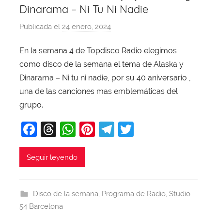
Dinarama – Ni Tu Ni Nadie
Publicada el
24 enero, 2024
p
o
En la semana 4 de Topdisco Radio elegimos
r
como disco de la semana el tema de Alaska y
X
a
Dinarama – Ni tu ni nadie, por su 40 aniversario ,
v
una de las canciones mas emblemáticas del
i
grupo.
T
F
T
W
Pi
T
T
o
b
a
hr
h
nt
el
w
a
c
e
at
er
e
itt
Seguir leyendo
j
e
a
s
e
gr
er
a
b
d
A
st
a
Disco de la semana
,
Programa de Radio
,
Studio
o
s
p
m
54 Barcelona