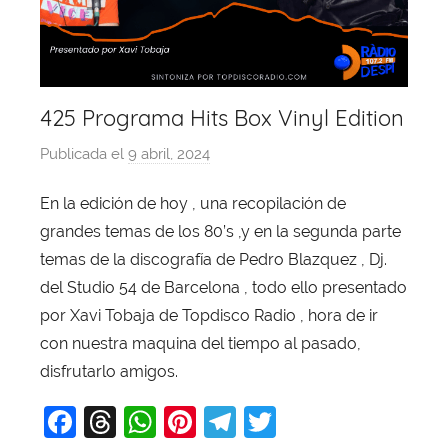
425 Programa Hits Box Vinyl Edition
Publicada el
9 abril, 2024
p
o
En la edición de hoy , una recopilación de
r
grandes temas de los 80’s ,y en la segunda parte
X
a
temas de la discografía de Pedro Blazquez , Dj.
v
del Studio 54 de Barcelona , todo ello presentado
i
por Xavi Tobaja de Topdisco Radio , hora de ir
T
con nuestra maquina del tiempo al pasado,
o
disfrutarlo amigos.
b
F
T
W
Pi
T
T
a
j