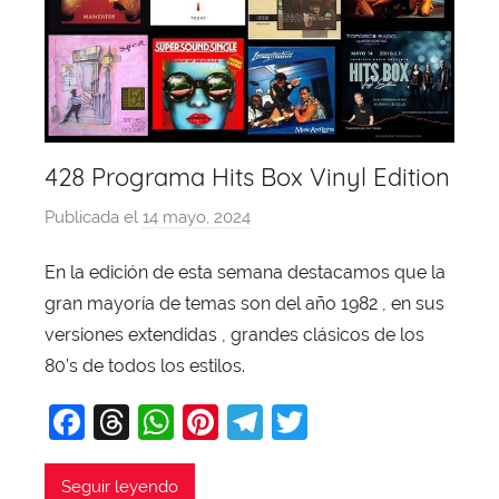
428 Programa Hits Box Vinyl Edition
Publicada el
14 mayo, 2024
p
o
En la edición de esta semana destacamos que la
r
gran mayoría de temas son del año 1982 , en sus
X
a
versiones extendidas , grandes clásicos de los
v
80’s de todos los estilos.
i
F
T
W
Pi
T
T
T
a
hr
h
nt
el
w
o
b
c
e
at
er
e
itt
Seguir leyendo