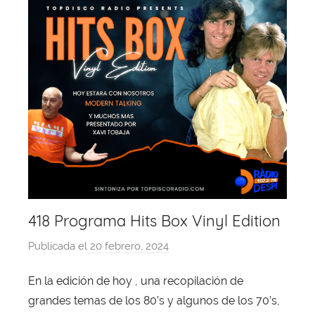
418 Programa Hits Box Vinyl Edition
Publicada el
20 febrero, 2024
p
o
En la edición de hoy , una recopilación de
r
grandes temas de los 80’s y algunos de los 70’s,
X