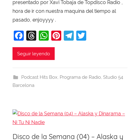
a
presentado por Xavi Tobaja de Topdisco Radio ,
v
hora de ir con nuestra maquina del tiempo al
i
pasado, enjoyyyy .
T
F
T
W
Pi
T
T
o
b
a
hr
h
nt
el
w
a
c
e
at
er
e
itt
Seguir leyendo
j
e
a
s
e
gr
er
a
b
d
A
st
a
Podcast Hits Box
,
Programa de Radio
,
Studio 54
o
s
p
m
Barcelona
o
p
k
Disco de la Semana (04) – Alaska y