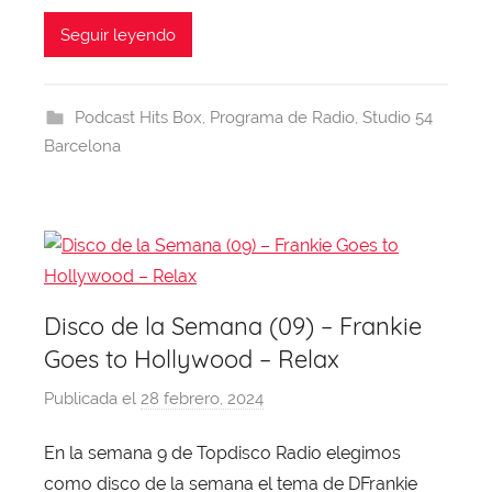
a
hr
h
nt
el
w
a
c
e
at
er
e
itt
Seguir leyendo
e
a
s
e
gr
er
b
d
A
st
a
Podcast Hits Box
,
Programa de Radio
,
Studio 54
o
s
p
m
Barcelona
o
p
k
Disco de la Semana (09) – Frankie
Goes to Hollywood – Relax
Publicada el
28 febrero, 2024
p
o
En la semana 9 de Topdisco Radio elegimos
r
como disco de la semana el tema de DFrankie
X