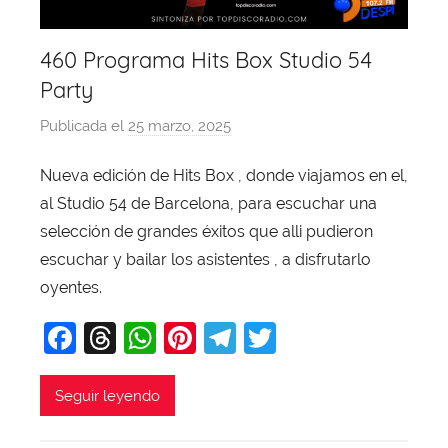
460 Programa Hits Box Studio 54
Party
Publicada el
25 marzo, 2025
p
o
Nueva edición de Hits Box , donde viajamos en el,
r
al Studio 54 de Barcelona, para escuchar una
X
a
selección de grandes éxitos que alli pudieron
v
escuchar y bailar los asistentes , a disfrutarlo
i
oyentes.
T
F
T
W
Pi
T
T
o
b
a
hr
h
nt
el
w
a
c
e
at
er
e
itt
Seguir leyendo
j
e
a
s
e
gr
er
a