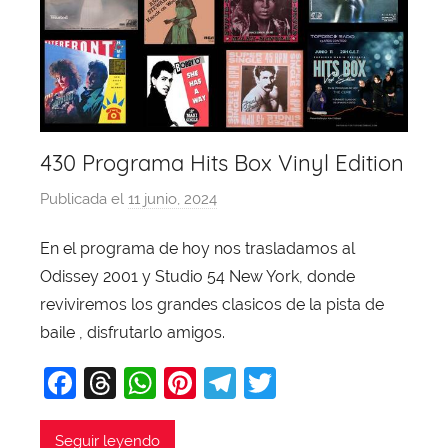
430 Programa Hits Box Vinyl Edition
Publicada el
11 junio, 2024
p
o
En el programa de hoy nos trasladamos al
r
Odissey 2001 y Studio 54 New York, donde
X
a
reviviremos los grandes clasicos de la pista de
v
baile , disfrutarlo amigos.
i
F
T
W
Pi
T
T
T
a
hr
h
nt
el
w
o
b
c
e
at
er
e
itt
Seguir leyendo