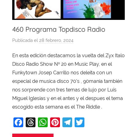
460 Programa Topdisco Radio
Publicada el
28 febrero, 2024
p
o
En esta edición destacamos la vuelta del Zyx Italo
r
Disco Radio Show Nº 20 en Music Play, en el
X
a
Funkytown Josep Carrillo nos deleita con un
v
especial de musica disco 70’s , 90mania también
i
nos sorprende con tres temas de lujo por Luis
T
Miguel Iglesias y en el antes y el despues el tema
o
escogido esta semana es el The Riddle .
b
F
T
W
Pi
T
T
a
j
a
hr
h
nt
el
w
a