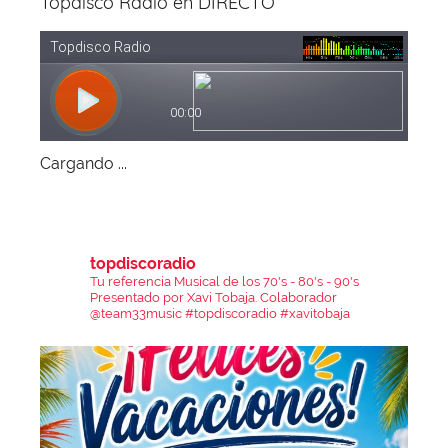
Topdisco Radio en DIRECTO
Cargando ...
topdiscoradio
Tu referencia Musical de los 70's - 80's - 90's
Presentado por Xavi Tobaja.
Colaborador
@team33music
#topdiscoradio #xavitobaja