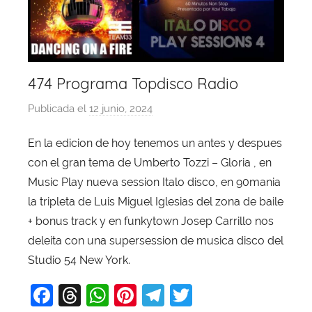
474 Programa Topdisco Radio
Publicada el
12 junio, 2024
p
o
En la edicion de hoy tenemos un antes y despues
r
con el gran tema de Umberto Tozzi – Gloria , en
X
a
Music Play nueva session Italo disco, en 90mania
v
la tripleta de Luis Miguel Iglesias del zona de baile
i
+ bonus track y en funkytown Josep Carrillo nos
T
deleita con una supersession de musica disco del
o
Studio 54 New York.
b
F
T
W
Pi
T
T
a
j