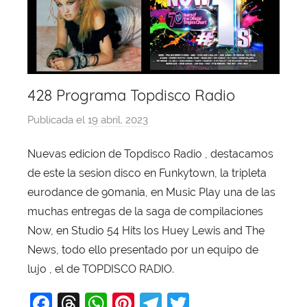
428 Programa Topdisco Radio
Publicada el
19 abril, 2023
p
o
Nuevas edicion de Topdisco Radio , destacamos
r
de este la sesion disco en Funkytown, la tripleta
X
a
eurodance de 90mania, en Music Play una de las
v
muchas entregas de la saga de compilaciones
i
Now, en Studio 54 Hits los Huey Lewis and The
T
News, todo ello presentado por un equipo de
o
lujo , el de TOPDISCO RADIO.
b
F
T
W
Pi
T
T
a