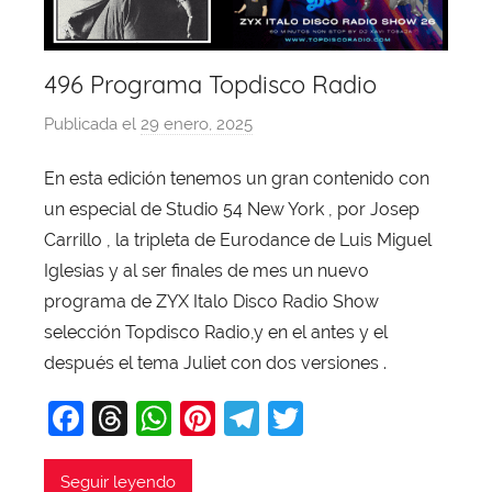
496 Programa Topdisco Radio
Publicada el
29 enero, 2025
p
o
En esta edición tenemos un gran contenido con
r
un especial de Studio 54 New York , por Josep
X
a
Carrillo , la tripleta de Eurodance de Luis Miguel
v
Iglesias y al ser finales de mes un nuevo
i
programa de ZYX Italo Disco Radio Show
T
selección Topdisco Radio,y en el antes y el
o
después el tema Juliet con dos versiones .
b
F
T
W
Pi
T
T
a
j
a
hr
h
nt
el
w
a
c
e
at
er
e
itt
Seguir leyendo