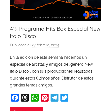
419 Programa Hits Box Especial New
Italo Disco
Publicada el
27 febrero, 2024
p
o
En la edición de esta semana hacemos un
r
especial de artistas y amigos del genero New
X
a
Italo Disco , con sus producciones realizadas
v
durante estos últimos años. Disfrutar de estos
i
grandes temas amigos.
T
F
T
W
Pi
T
T
o
b
a
hr
h
nt
el
w
a