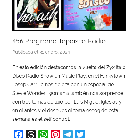
456 Programa Topdisco Radio
Publicada el
31 enero, 2024
p
o
En esta edición destacamos la vuelta del Zyx Italo
r
Disco Radio Show en Music Play, en el Funkytown
X
a
Josep Carrillo nos deleita con un especial de
v
Stevie Wonder , 90mania también nos sorprende
i
con tres temas de lujo por Luis Miguel Iglesias y
T
en el antes y el despues el tema escogido esta
o
semana es el self control.
b
F
T
W
Pi
T
T
a