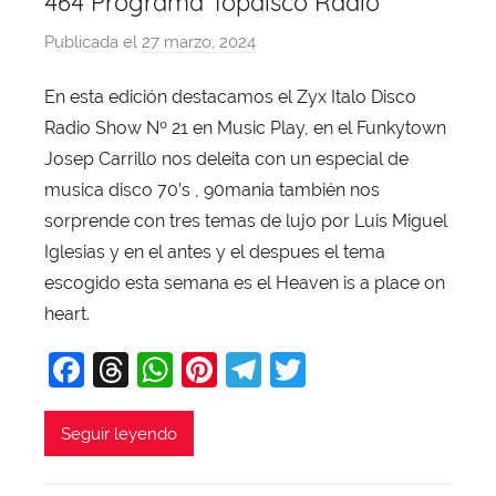
464 Programa Topdisco Radio
Publicada el
27 marzo, 2024
p
o
En esta edición destacamos el Zyx Italo Disco
r
Radio Show Nº 21 en Music Play, en el Funkytown
X
a
Josep Carrillo nos deleita con un especial de
v
musica disco 70’s , 90mania también nos
i
sorprende con tres temas de lujo por Luis Miguel
T
Iglesias y en el antes y el despues el tema
o
escogido esta semana es el Heaven is a place on
b
heart.
a
j
F
T
W
Pi
T
T
a
a
hr
h
nt
el
w
c
e
at
er
e
itt
Seguir leyendo
e
a
s
e
gr
er