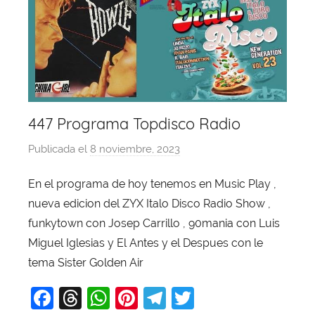
447 Programa Topdisco Radio
Publicada el
8 noviembre, 2023
p
o
En el programa de hoy tenemos en Music Play ,
r
nueva edicion del ZYX Italo Disco Radio Show ,
X
a
funkytown con Josep Carrillo , 90mania con Luis
v
Miguel Iglesias y El Antes y el Despues con le
i
tema Sister Golden Air
T
F
T
W
Pi
T
T
o
b