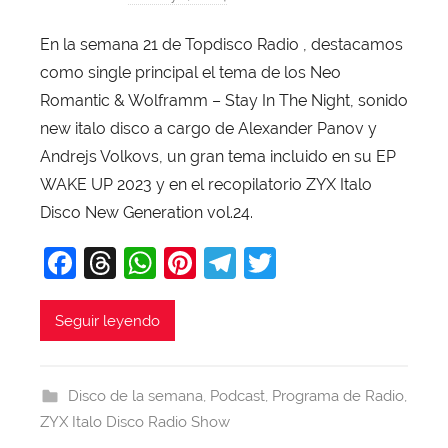
o
En la semana 21 de Topdisco Radio , destacamos
r
como single principal el tema de los Neo
X
a
Romantic & Wolframm – Stay In The Night, sonido
v
new italo disco a cargo de Alexander Panov y
i
Andrejs Volkovs, un gran tema incluido en su EP
T
WAKE UP 2023 y en el recopilatorio ZYX Italo
o
Disco New Generation vol.24.
b
F
T
W
Pi
T
T
a
j
a
hr
h
nt
el
w
a
c
e
at
er
e
itt
Seguir leyendo
e
a
s
e
gr
er
b
d
A
st
a
Disco de la semana
,
Podcast
,
Programa de Radio
,
o
s
p
m
ZYX Italo Disco Radio Show