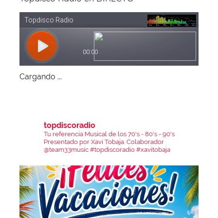
Cargando ...
topdiscoradio
Tu referencia Musical de los 70's - 80's - 90's
Presentado por Xavi Tobaja.
Colaborador
@team33music
#topdiscoradio #xavitobaja