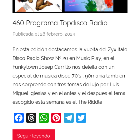
460 Programa Topdisco Radio
Publicada el
28 febrero, 2024
p
o
En esta edición destacamos la vuelta del Zyx Italo
r
Disco Radio Show Nº 20 en Music Play, en el
X
a
Funkytown Josep Carrillo nos deleita con un
v
especial de musica disco 70’s , 90mania también
i
nos sorprende con tres temas de lujo por Luis
T
Miguel Iglesias y en el antes y el despues el tema
o
escogido esta semana es el The Riddle .
b
F
T
W
Pi
T
T
a
j
a
hr
h
nt
el
w
a
c
e
at
er
e
itt
Seguir leyendo