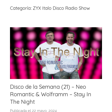
Categoría:
ZYX Italo Disco Radio Show
Disco de la Semana (21) – Neo
Romantic & Wolframm – Stay In
The Night
Publicada el
22 mayo, 2024
p