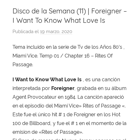
Disco de la Semana (11) | Foreigner –
I Want To Know What Love Is
Publicada el
19 marzo, 2020
p
o
Tema incluido en la serie de Tv de los Años 80’s ,
r
Miami Vice. Temp 01 / Chapter 16 – Rites Of
X
a
Passage.
v
I Want to Know What Love Is
, es una canción
i
interpretada por
Foreigner
, grabada en su álbum
T
o
Agent Provocateur en 1984. La canción apareció
b
en el episodio del Miami Vice» Rites of Passage «.
a
Este fue el único hit # 1 de Foreigner en los Hot
j
100 de Billboard, y fue el # 1 en el momento de la
a
emision de «Rites of Passage».