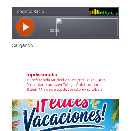
Cargando ...
topdiscoradio
Tu referencia Musical de los 70's - 80's - 90's
Presentado por Xavi Tobaja.
Colaborador
@team33music
#topdiscoradio #xavitobaja