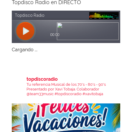
Topdisco Radio en DIRECTO
Cargando ...
topdiscoradio
Tu referencia Musical de los 70's - 80's - 90's
Presentado por Xavi Tobaja.
Colaborador
@team33music
#topdiscoradio #xavitobaja