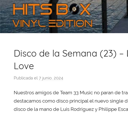
Disco de la Semana (23) –
Love
Publicada el
7 junio, 2024
p
o
Nuestros amigos de Team 33 Music no paran de traba
r
X
destacamos como disco principal el nuevo single d
a
disco de la mano de Luis Rodriguez y Philippe Esca
v
i