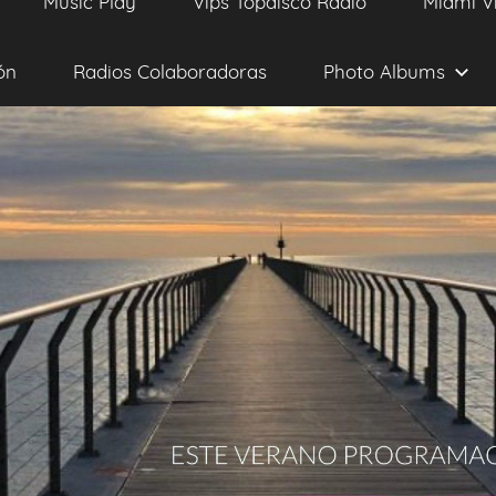
Music Play
Vips Topdisco Radio
Miami V
ón
Radios Colaboradoras
Photo Albums