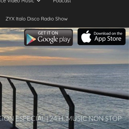
ice Video Music
Podcast
ZYX Italo Disco Radio Show