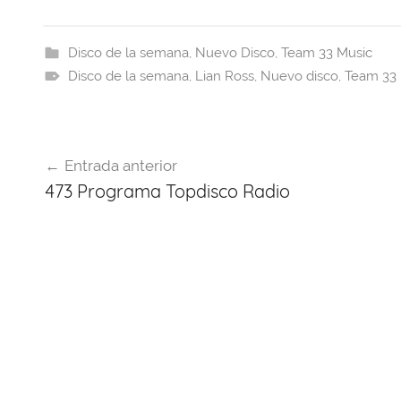
c
e
at
er
e
itt
e
a
s
e
gr
er
Disco de la semana
,
Nuevo Disco
,
Team 33 Music
Disco de la semana
b
d
A
st
,
Lian Ross
a
,
Nuevo disco
,
Team 33 
o
s
p
m
o
p
Navegación
k
Entrada anterior
de
473 Programa Topdisco Radio
entradas