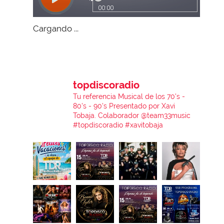
Cargando ...
topdiscoradio
Tu referencia Musical de los 70's -
80's - 90's
Presentado por Xavi
Tobaja.
Colaborador @team33music
#topdiscoradio #xavitobaja