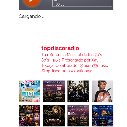
Cargando ...
topdiscoradio
Tu referencia Musical de los 70's -
80's - 90's
Presentado por Xavi
Tobaja.
Colaborador @team33music
#topdiscoradio #xavitobaja