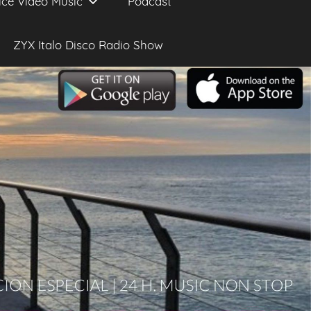
ice Video Music
Podcast
ZYX Italo Disco Radio Show