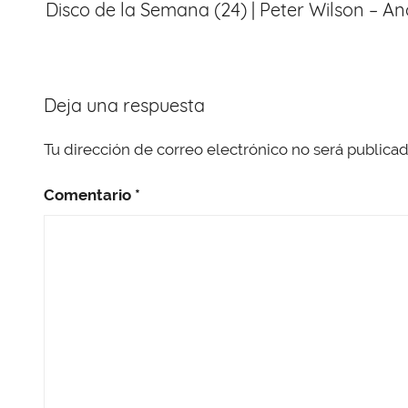
o
p
Disco de la Semana (24) | Peter Wilson – A
entradas
k
Deja una respuesta
Tu dirección de correo electrónico no será publicad
Comentario
*