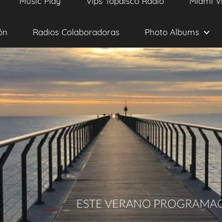
Music Play
Vips Topdisco Radio
Miami V
ón
Radios Colaboradoras
Photo Albums