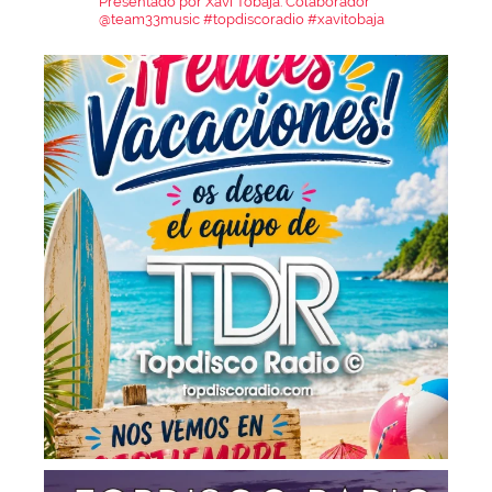
Presentado por Xavi Tobaja.
Colaborador
@team33music
#topdiscoradio #xavitobaja