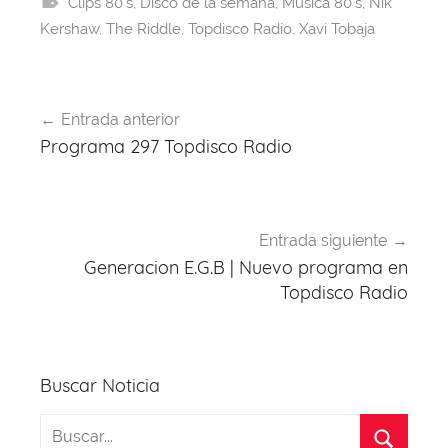
Clips 80's
b
d
,
Disco de la semana
A
st
a
,
Musica 80's
,
Nik
Kershaw
,
The Riddle
,
Topdisco Radio
,
Xavi Tobaja
o
s
p
m
o
p
Navegación
k
Entrada anterior
de
Programa 297 Topdisco Radio
entradas
Entrada siguiente
Generacion E.G.B | Nuevo programa en
Topdisco Radio
Buscar Noticia