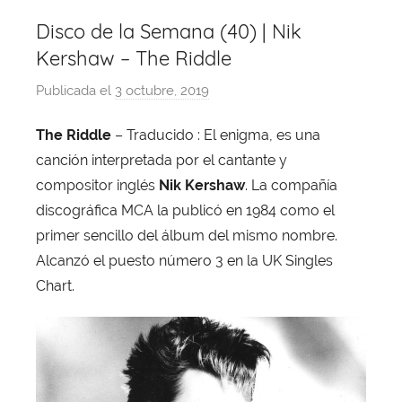
Disco de la Semana (40) | Nik
Kershaw – The Riddle
Publicada el
3 octubre, 2019
p
o
The Riddle
– Traducido : El enigma, es una
r
canción interpretada por el cantante y
X
a
compositor inglés
Nik
Kershaw
. La compañía
v
discográfica MCA la publicó en 1984 como el
i
primer sencillo del álbum del mismo nombre.
T
Alcanzó el puesto número 3 en la UK Singles
o
Chart.
b
a
j
a